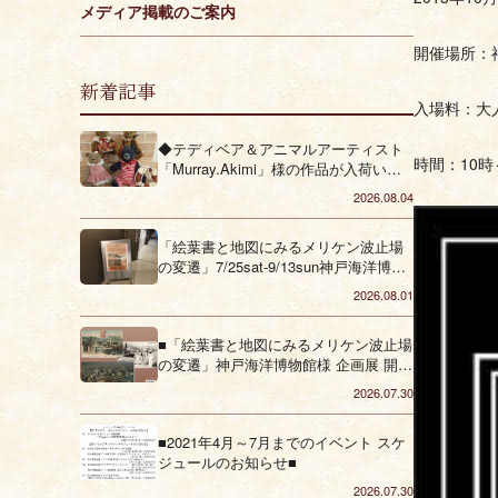
メディア掲載のご案内
開催場所：
新着記事
入場料：大人
◆テディベア＆アニマルアーティスト
時間：10時
「Murray.Akimi」様の作品が入荷いた
しました◆
2026.08.04
「絵葉書と地図にみるメリケン波止場
の変遷」7/25sat-9/13sun神戸海洋博物
館様 企画展
2026.08.01
■「絵葉書と地図にみるメリケン波止場
の変遷」神戸海洋博物館様 企画展 開催
のお知らせ ■
2026.07.30
■2021年4月～7月までのイベント スケ
ジュールのお知らせ■
2026.07.30