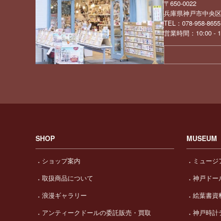
〒650-0022
兵庫県神戸市中央区元
TEL：078-958-8655
営業時間：10:00 -
SHOP
MUSEUM
ショップ案内
ミュージ
取扱商品について
神戸ドー
浪漫ギャラリー
絵葉書資
アンティークドールの委託販売・買取
神戸時計