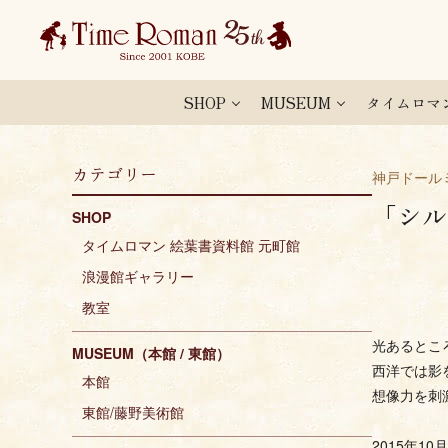
SHOP
MUSEUM
タイムロマ
カテゴリー
神戸ドール
「シル
SHOP
タイムロマン 絵葉書資料館 元町館
浪漫館ギャラリー
教室
光あるとこ
MUSEUM（本館 / 東館）
西洋では影
本館
想像力を刺
東館/藤野美術館
2015年1