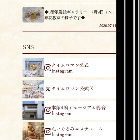
◆3階浪漫館ギャラリー 7月9日（木）
布花教室の様子です◆
2026.07.11
SNS
タイムロマン公式
Instagram
タイムロマン公式 X
本館4館ミュージアム総合
Instagram
ぬいぐるみコスチューム
Instagram