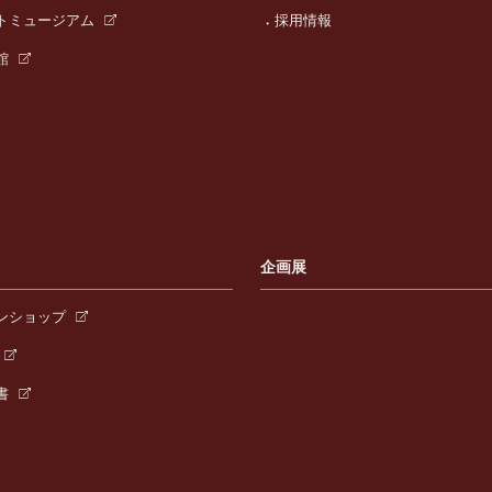
トミュージアム
採用情報
館
連
企画展
ンショップ
書