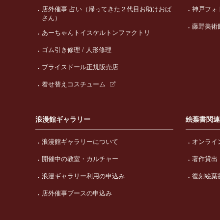
店外催事 占い（帰ってきた２代目お助けおば
神戸フォ
さん）
藤野美術
あーちゃんトイスケルトンファクトリ
ゴム引き修理 / 人形修理
ブライスドール正規販売店
着せ替えコスチューム
浪漫館ギャラリー
絵葉書関
浪漫館ギャラリーについて
オンライ
開催中の教室・カルチャー
著作貸出
浪漫ギャラリー利用の申込み
復刻絵葉
店外催事ブースの申込み