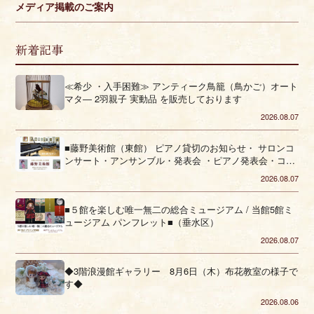
メディア掲載のご案内
新着記事
≪希少 ・入手困難≫ アンティーク鳥籠（鳥かご）オート
マタ― 2羽親子 実動品 を販売しております
2026.08.07
■藤野美術館（東館） ピアノ貸切のお知らせ・ サロンコ
ンサート・アンサンブル・発表会 ・ピアノ発表会・コー
ラス■（垂水区）
2026.08.07
■５館を楽しむ唯一無二の総合ミュージアム / 当館5館ミ
ュージアム パンフレット■（垂水区）
2026.08.07
◆3階浪漫館ギャラリー 8月6日（木）布花教室の様子で
す◆
2026.08.06