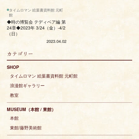
タイムロマン 絵葉書資料館 元町
館
◆時の博覧会 テディベア編 第
24章◆2023年 3/24（金）-4/2
（日）
2023.04.02
カテゴリー
SHOP
タイムロマン 絵葉書資料館 元町館
浪漫館ギャラリー
教室
MUSEUM（本館 / 東館）
本館
東館/藤野美術館