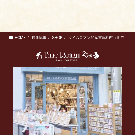
HOME
最新情報
SHOP
タイムロマン 絵葉書資料館 元町館
タ