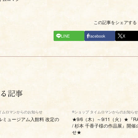
この記事をシェアする
LINE
facebook
X
る記事
イムロマンからのお知らせ
ショップ タイムロマンからのお知らせ
ルミュージアム入館料 改定の
★9/6（木）～9/11（火）★『RA
/ 杉本 千香子様の作品展』開催
せ★