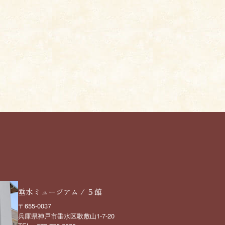
垂水ミュージアム / ５館
〒655-0037
兵庫県神戸市垂水区歌敷山1-7-20