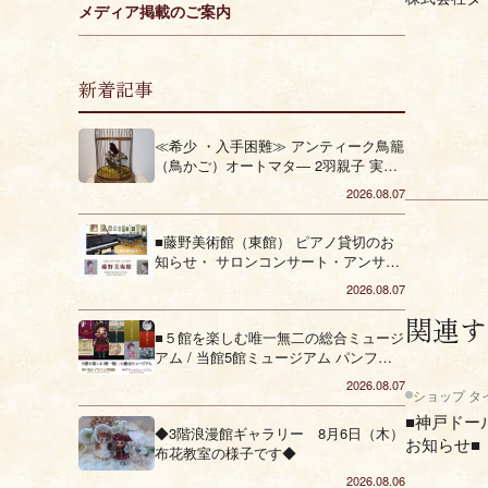
メディア掲載のご案内
新着記事
≪希少 ・入手困難≫ アンティーク鳥籠
（鳥かご）オートマタ― 2羽親子 実動
品 を販売しております
2026.08.07
■藤野美術館（東館） ピアノ貸切のお
知らせ・ サロンコンサート・アンサン
ブル・発表会 ・ピアノ発表会・コーラ
2026.08.07
ス■（垂水区）
関連す
■５館を楽しむ唯一無二の総合ミュージ
アム / 当館5館ミュージアム パンフレ
ット■（垂水区）
2026.08.07
ショップ タ
■神戸ドー
◆3階浪漫館ギャラリー 8月6日（木）
お知らせ■
布花教室の様子です◆
2026.08.06