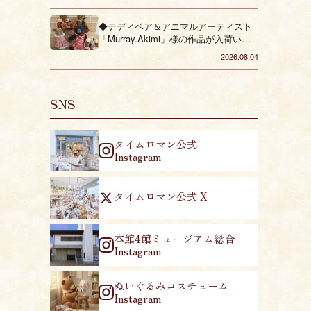
◆テディベア＆アニマルアーティスト
「Murray.Akimi」様の作品が入荷いた
しました◆
2026.08.04
SNS
タイムロマン公式
Instagram
タイムロマン公式 X
本館4館ミュージアム総合
Instagram
ぬいぐるみコスチューム
Instagram