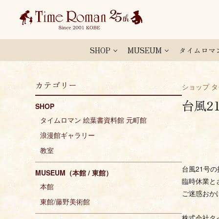
SHOP
MUSEUM
タイムロマ
カテゴリー
ショップ 
台風2
SHOP
タイムロマン 絵葉書資料館 元町館
浪漫館ギャラリー
教室
台風21号
MUSEUM（本館 / 東館）
臨時休業と
本館
ご迷惑おか
東館/藤野美術館
株式会社タ