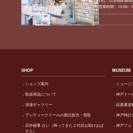
TEL：078-958-8655
営業時間：10:00 -
SHOP
MUSEUM
ショップ案内
ミュージ
取扱商品について
神戸ドー
浪漫ギャラリー
絵葉書資
アンティークドールの委託販売・買取
神戸時計
店外催事 占い（帰ってきた２代目お助けおば
神戸フォ
さん）