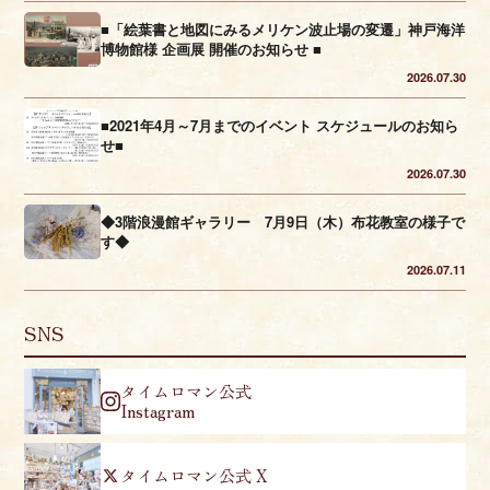
■「絵葉書と地図にみるメリケン波止場の変遷」神戸海洋
博物館様 企画展 開催のお知らせ ■
2026.07.30
■2021年4月～7月までのイベント スケジュールのお知ら
せ■
2026.07.30
◆3階浪漫館ギャラリー 7月9日（木）布花教室の様子で
す◆
2026.07.11
SNS
タイムロマン公式
Instagram
タイムロマン公式 X