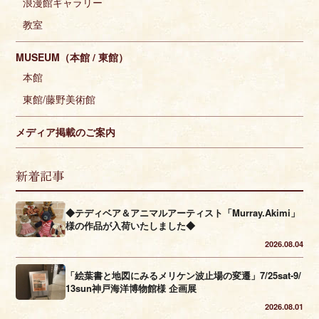
浪漫館ギャラリー
教室
MUSEUM（本館 / 東館）
本館
東館/藤野美術館
メディア掲載のご案内
新着記事
◆テディベア＆アニマルアーティスト「Murray.Akimi」
様の作品が入荷いたしました◆
2026.08.04
「絵葉書と地図にみるメリケン波止場の変遷」7/25sat-9/
13sun神戸海洋博物館様 企画展
2026.08.01