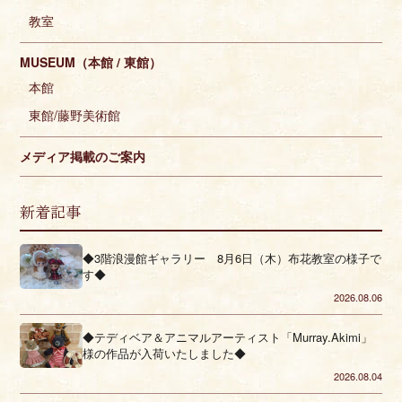
教室
MUSEUM（本館 / 東館）
本館
東館/藤野美術館
メディア掲載のご案内
新着記事
◆3階浪漫館ギャラリー 8月6日（木）布花教室の様子で
す◆
2026.08.06
◆テディベア＆アニマルアーティスト「Murray.Akimi」
様の作品が入荷いたしました◆
2026.08.04