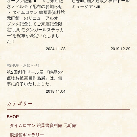
オープン記念 ■ ＜ご来店記
らせ■店頭／通販／神戸ドール
念ノベルティ配布のお知らせ
ミュージアム■
＞ タイムロマン 絵葉書資料館
元町館 のリニューアルオー
プンを記念してご来店記念限
定“元町モダンガールステッカ
ー”を配布が決定いたしまし
た！
2024.11.28
2019.12.29
SHOP（お知らせ）
第2回創作ドール展 『絶品の1
点物お披露目作品展』は、無
事に終了いたしました。
2018.11.04
カテゴリー
SHOP
タイムロマン 絵葉書資料館 元町館
浪漫館ギャラリー