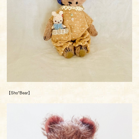
【Sho*Bear】