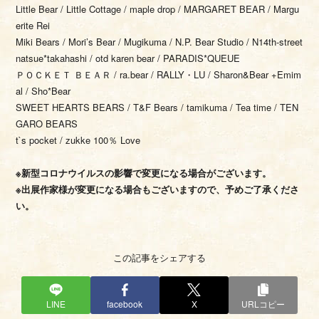
Little Bear / Little Cottage / maple drop / MARGARET BEAR / Margu
erite Rei
Miki Bears / Mori’s Bear / Mugikuma / N.P. Bear Studio / N14th-street
natsue*takahashi / otd karen bear / PARADIS*QUEUE
ＰＯＣＫＥＴ ＢＥＡＲ / ra.bear / RALLY・LU / Sharon&Bear +Emim
al / Sho*Bear
SWEET HEARTS BEARS / T&F Bears / tamikuma / Tea time / TEN
GARO BEARS
t`s pocket / zukke 100％ Love
※新型コロナウイルスの影響で変更になる場合がございます。
※出展作家様が変更になる場合もございますので、予めご了承くださ
い。
この記事をシェアする
LINE
facebook
X
URLコピー