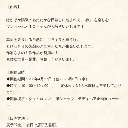
【内容】
ぽかぽか陽気のあたたかな日差しに包まれて 「春」 を楽しむ
ワンちゃんとネコちゃんが大騒ぎいたします！！
草原を走り回る自然に、キラキラと輝く瞳。
とびっきりの笑顔のアニマルたちが集合いたします。
作家さまの力作作品が勢揃い！
素敵な世界へ是非、お越しくださいませ。
【開催日時】
◆開催期間：200年4月17日（金）～5月6日（水）
◆時間：10：00～19：00 ／ 定休日：5/6の水曜日は営業しており
ます。
◆開催場所：タイムロマン １階ショップ テディベア企画展コーナ
ー
【販売方法 】
展示即売。 初日は店頭先着順。