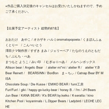
※作品ご購入決定後のキャンセルはお受けいたしかねますので、予め
ご了承ください。
【出展予定アーティスト 総勢約67名】
おおたけ あやこ / オカザキ ハルミonomatopopoeia / くまぽんふぁ
くとりー / こんぺいとう
澤田クマ制作所 / すずき まみ / ジェリーベア / たなのうえのともだ
ち / ぶんち・べあ
まつもと ようこ / みい印 / むぎゅ☆べあ / メルヘンボックス
Allison bear / Angelic Bear / atelier mi*mi / atelier R / atelier Y.B
Bear Reinett / BEARSINN / BonBon ま～ちぃ / Catnap Bear BY M
ISA
Chocolate Soup / Die Kusse / EMIKO BEAR / fumi工房
Fun!Fun! / giki / happy-go-lucky-bear / honey B. / I'm / JH Bears
Jun Bear / KANA BEAR / K's BEAR by.keiko / K-seratta / kino
Kitchen Pool / koyanimals / L.Dipper Bears / Ladybird / LECHE LEC
HE