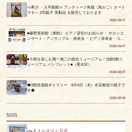
≪希少 ・入手困難≫ アンティーク鳥籠（鳥かご）オート
マタ― 2羽親子 実動品 を販売しております
2026.08.07
■藤野美術館（東館） ピアノ貸切のお知らせ・ サロンコ
ンサート・アンサンブル・発表会 ・ピアノ発表会・コー
ラス■（垂水区）
2026.08.07
■５館を楽しむ唯一無二の総合ミュージアム / 当館5館ミ
ュージアム パンフレット■（垂水区）
2026.08.07
◆3階浪漫館ギャラリー 8月6日（木）布花教室の様子で
す◆
2026.08.06
SNS
タイムロマン公式