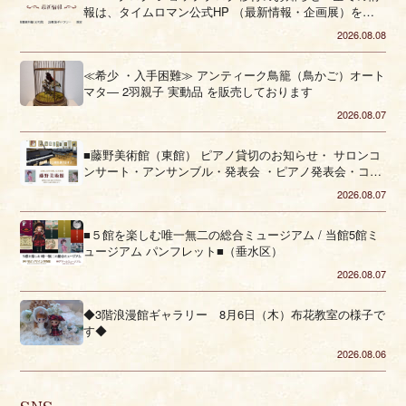
報は、タイムロマン公式HP （最新情報・企画展）をご
覧ください。
2026.08.08
≪希少 ・入手困難≫ アンティーク鳥籠（鳥かご）オート
マタ― 2羽親子 実動品 を販売しております
2026.08.07
■藤野美術館（東館） ピアノ貸切のお知らせ・ サロンコ
ンサート・アンサンブル・発表会 ・ピアノ発表会・コー
ラス■（垂水区）
2026.08.07
■５館を楽しむ唯一無二の総合ミュージアム / 当館5館ミ
ュージアム パンフレット■（垂水区）
2026.08.07
◆3階浪漫館ギャラリー 8月6日（木）布花教室の様子で
す◆
2026.08.06