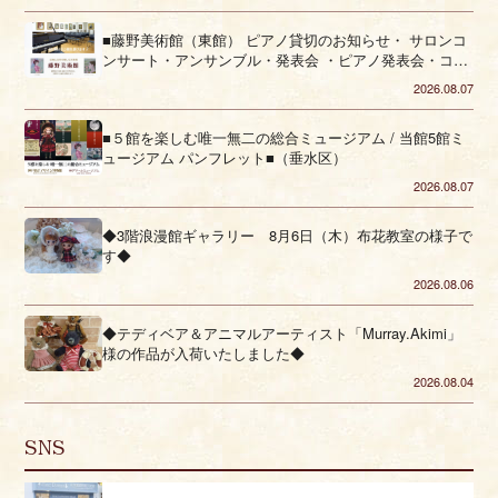
■藤野美術館（東館） ピアノ貸切のお知らせ・ サロンコ
ンサート・アンサンブル・発表会 ・ピアノ発表会・コー
ラス■（垂水区）
2026.08.07
■５館を楽しむ唯一無二の総合ミュージアム / 当館5館ミ
ュージアム パンフレット■（垂水区）
2026.08.07
◆3階浪漫館ギャラリー 8月6日（木）布花教室の様子で
す◆
2026.08.06
◆テディベア＆アニマルアーティスト「Murray.Akimi」
様の作品が入荷いたしました◆
2026.08.04
SNS