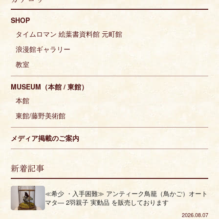
SHOP
タイムロマン 絵葉書資料館 元町館
浪漫館ギャラリー
教室
MUSEUM（本館 / 東館）
本館
東館/藤野美術館
メディア掲載のご案内
新着記事
≪希少 ・入手困難≫ アンティーク鳥籠（鳥かご）オート
マタ― 2羽親子 実動品 を販売しております
2026.08.07