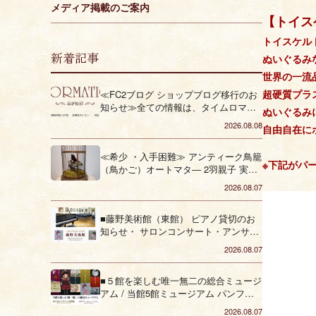
メディア掲載のご案内
【トイス
トイスケル
新着記事
ぬいぐるみ
世界の一流
超硬質プラ
≪FC2ブログ ショップブログ移行のお
知らせ≫全ての情報は、タイムロマン
ぬいぐるみ
公式HP （最新情報・企画展）をご覧く
2026.08.08
自由自在に
ださい。
≪希少 ・入手困難≫ アンティーク鳥籠
※下記がパ
（鳥かご）オートマタ― 2羽親子 実動
品 を販売しております
2026.08.07
■藤野美術館（東館） ピアノ貸切のお
知らせ・ サロンコンサート・アンサン
ブル・発表会 ・ピアノ発表会・コーラ
2026.08.07
ス■（垂水区）
■５館を楽しむ唯一無二の総合ミュージ
アム / 当館5館ミュージアム パンフレ
ット■（垂水区）
2026.08.07