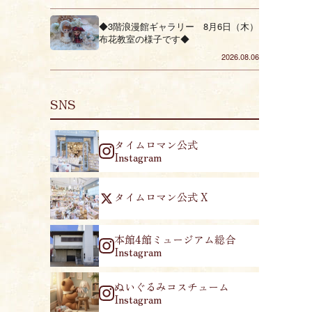
◆3階浪漫館ギャラリー 8月6日（木）
布花教室の様子です◆
2026.08.06
SNS
タイムロマン公式
Instagram
タイムロマン公式 X
本館4館ミュージアム総合
Instagram
ぬいぐるみコスチューム
Instagram