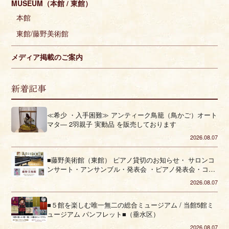
MUSEUM（本館 / 東館）
本館
東館/藤野美術館
メディア掲載のご案内
新着記事
≪希少 ・入手困難≫ アンティーク鳥籠（鳥かご）オート
マタ― 2羽親子 実動品 を販売しております
2026.08.07
■藤野美術館（東館） ピアノ貸切のお知らせ・ サロンコ
ンサート・アンサンブル・発表会 ・ピアノ発表会・コー
ラス■（垂水区）
2026.08.07
■５館を楽しむ唯一無二の総合ミュージアム / 当館5館ミ
ュージアム パンフレット■（垂水区）
2026.08.07