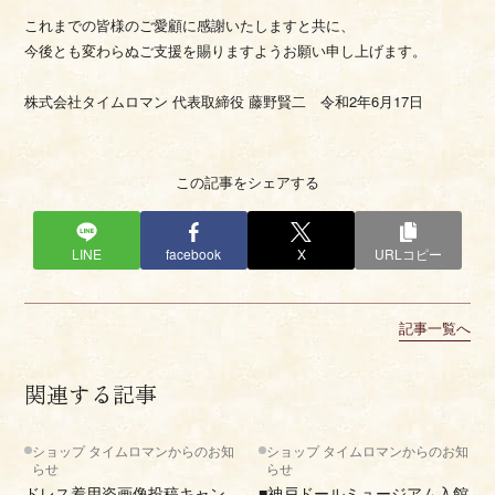
これまでの皆様のご愛顧に感謝いたしますと共に、
今後とも変わらぬご支援を賜りますようお願い申し上げます。
株式会社タイムロマン 代表取締役 藤野賢二 令和2年6月17日
この記事をシェアする
LINE
facebook
X
URLコピー
記事一覧へ
関連する記事
ショップ タイムロマンからのお知
ショップ タイムロマンからのお知
らせ
らせ
ドレス着用姿画像投稿キャン
■神戸ドールミュージアム入館