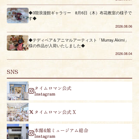
◆3階浪漫館ギャラリー 8月6日（木）布花教室の様子で
す◆
2026.08.06
◆テディベア＆アニマルアーティスト「Murray.Akimi」
様の作品が入荷いたしました◆
2026.08.04
SNS
タイムロマン公式
Instagram
タイムロマン公式 X
本館4館ミュージアム総合
Instagram