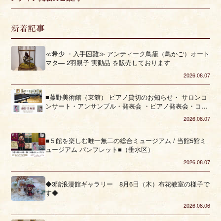
新着記事
≪希少 ・入手困難≫ アンティーク鳥籠（鳥かご）オート
マタ― 2羽親子 実動品 を販売しております
2026.08.07
■藤野美術館（東館） ピアノ貸切のお知らせ・ サロンコ
ンサート・アンサンブル・発表会 ・ピアノ発表会・コー
ラス■（垂水区）
2026.08.07
■５館を楽しむ唯一無二の総合ミュージアム / 当館5館ミ
ュージアム パンフレット■（垂水区）
2026.08.07
◆3階浪漫館ギャラリー 8月6日（木）布花教室の様子で
す◆
2026.08.06