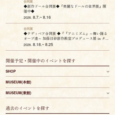
合同展
◆創作ドール合同展◆『美麗なドールの世界展』開
催中◆
8.7.~ 8.16
2026.
合同展
◆テディベア合同展 ◆『『アニミズム』～舞い踊る
オーブ達～ 加藤日砂創作教室プロデュース展 in タイ
ムロマン』開催のお知らせ♦
8.18.~ 8.25
2026.
開催予定・開催中のイベントを探す
SHOP
MUSEUM(本館)
MUSEUM(東館)
過去のイベントを探す