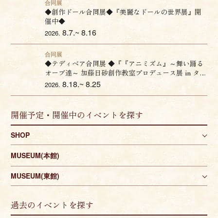
合同展
◆創作ドール合同展◆『美麗なドールの世界展』開
催中◆
8.7.~ 8.16
2026.
合同展
◆テディベア合同展 ◆『『アニミズム』～舞い踊る
オーブ達～ 加藤日砂創作教室プロデュース展 in タイ
ムロマン』開催のお知らせ♦
8.18.~ 8.25
2026.
開催予定・開催中のイベントを探す
SHOP
MUSEUM(本館)
MUSEUM(東館)
過去のイベントを探す