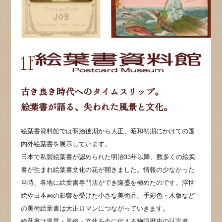
古き良き時代へのタイムスリップ。
絵葉書が語る、失われた風景と文化。
絵葉書資料館では明治後期から大正、昭和初期にかけての国
内外絵葉書を展示しています。
日本で私製絵葉書が認められた明治33年以降、数多くの絵葉
書が生まれ絵葉書文化の花が開きました。情報の少なかった
当時、各地に絵葉書専門店ができ隆盛を極めたのです。浮世
絵や日本画の影響を受けた小さな美術品、手彩色・木版など
の美術絵葉書は大正ロマンにつながっていきます。
絵葉書は風景・風俗・文化を今に伝える物語歴史の証言者。