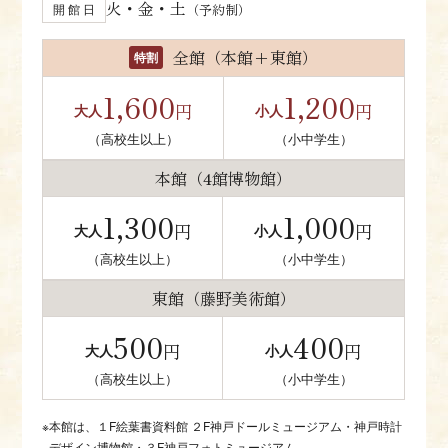
火・金・土
開 館 日
（予約制）
全館（本館+東館）
特割
1,600
1,200
円
円
大人
小人
（高校生以上）
（小中学生）
本館（4館博物館）
1,300
1,000
円
円
大人
小人
（高校生以上）
（小中学生）
東館（藤野美術館）
500
400
円
円
大人
小人
（高校生以上）
（小中学生）
本館は、１F絵葉書資料館 ２F神戸ドールミュージアム・神戸時計
デザイン博物館・３F神戸フォトミュージアム。