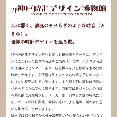
心に響く、清流のせせらぎのような時音（と
きね）。
世界の時計デザインを巡る旅。
時代を彩るデザイン時計を楽しむ博物館をテーマに、デザイ
ンにこだわった世界の時計をご高覧頂けます。アナログ時計
の仕組みはゼンマイ・歯車・脱進機構を介し秒針を進め分針
時針に伝えます。文字盤は見る人の立ち位置を示しデジタル
にはない時空の世界に誘います。また時を刻む鼓動は清流の
せせらぎにも似て心に響きます。当館では各ジャンルの時計
を系統的に分類展示し、メーカー別、日本と外国や時代によ
るデザインの嗜好変遷、素材の違いによる趣等、製作者に思
いを馳せることができます。
日本では昭和30年から僅か20年間のみに作られたモダンなプ