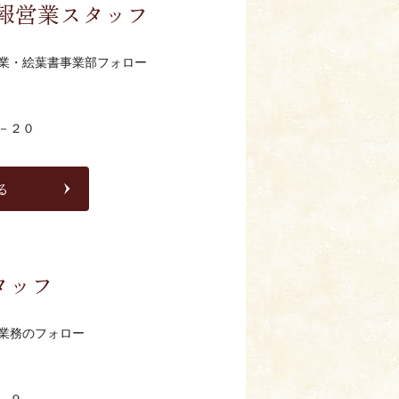
報営業スタッフ
業・絵葉書事業部フォロー
－２０
る
タッフ
業務のフォロー
－９