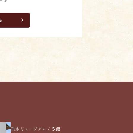
る
垂水ミュージアム / ５館