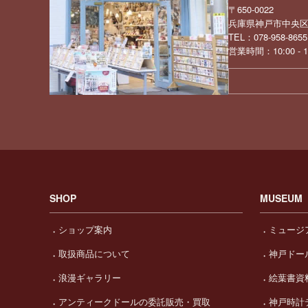
〒650-0022
兵庫県神戸市中央区元
TEL：078-958-8655
営業時間：10:00 -
SHOP
MUSEUM
ショップ案内
ミュージ
取扱商品について
神戸ドー
浪漫ギャラリー
絵葉書資
アンティークドールの委託販売・買取
神戸時計