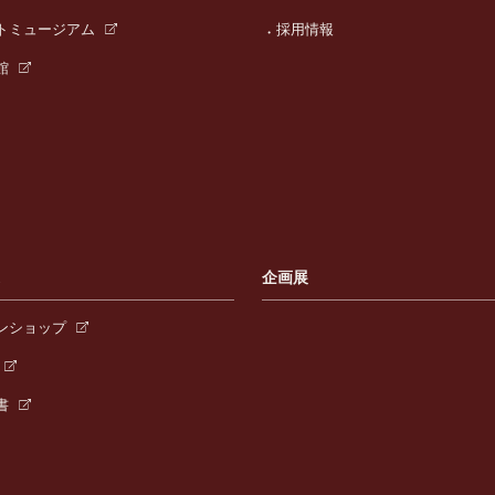
トミュージアム
採用情報
館
連
企画展
ンショップ
書