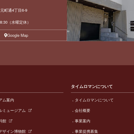
町通4丁目6-9
 18:30（水曜定休）
Google Map
タイムロマンについて
アム案内
タイムロマンについて
ルミュージアム
会社概要
料館
事業案内
デザイン博物館
事業提携募集