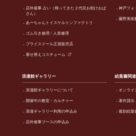
店外催事 占い（帰ってきた２代目お助けおば
神戸フォ
さん）
藤野美術
あーちゃんトイスケルトンファクトリ
ゴム引き修理 / 人形修理
ブライスドール正規販売店
着せ替えコスチューム
浪漫館ギャラリー
絵葉書関
浪漫館ギャラリーについて
オンライ
開催中の教室・カルチャー
著作貸出
浪漫ギャラリー利用の申込み
復刻絵葉
店外催事ブースの申込み