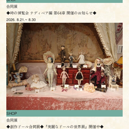
合同展
◆時の博覧会 テディベア編 第64章 開催のお知らせ◆
2026.
8.21.~ 8.30
SHOP
合同展
◆創作ドール合同展◆『美麗なドールの世界展』開催中◆