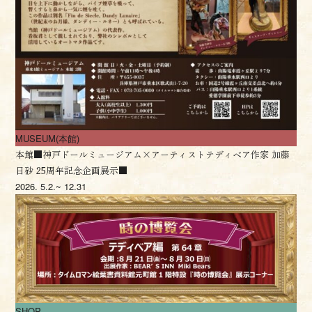
MUSEUM(本館)
本館■神戸ドールミュージアム×アーティストテディベア作家 加藤
日砂 25周年記念企画展示■
2026.
5.2.~ 12.31
SHOP