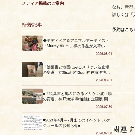
メディア掲載のご案内
なお、新型
詳しくは「
新着記事
予約はこち
◆テディベア＆アニマルアーティスト
「Murray.Akimi」様の作品が入荷いた
しました◆
2026.08.04
「絵葉書と地図にみるメリケン波止場
の変遷」7/25sat-9/13sun神戸海洋博物
館様 企画展
2026.08.01
■「絵葉書と地図にみるメリケン波止場
の変遷」神戸海洋博物館様 企画展 開催
のお知らせ ■
2026.07.30
■2021年4月～7月までのイベント スケ
ジュールのお知らせ■
関連す
2026.07.30