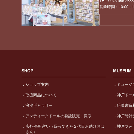
TEL：078-958-8655
営業時間：10:00 -
SHOP
MUSEUM
ショップ案内
ミュージ
取扱商品について
神戸ドー
浪漫ギャラリー
絵葉書資
アンティークドールの委託販売・買取
神戸時計
店外催事 占い（帰ってきた２代目お助けおば
神戸フォ
さん）