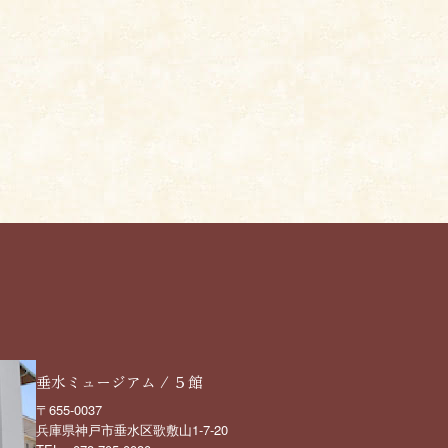
垂水ミュージアム / ５館
〒655-0037
兵庫県神戸市垂水区歌敷山1-7-20