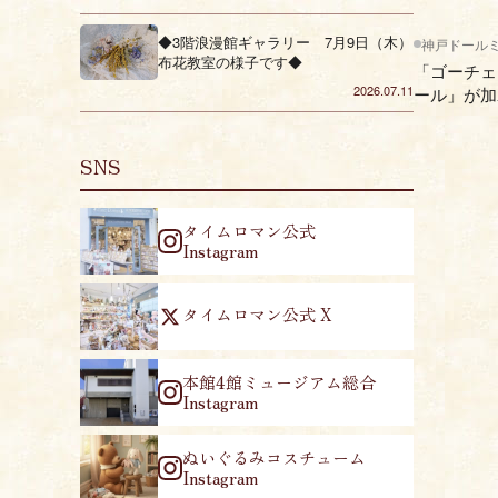
◆3階浪漫館ギャラリー 7月9日（木）
神戸ドール
布花教室の様子です◆
「ゴーチェ
2026.07.11
ール」が加
SNS
タイムロマン公式
Instagram
タイムロマン公式 X
本館4館ミュージアム総合
Instagram
ぬいぐるみコスチューム
Instagram