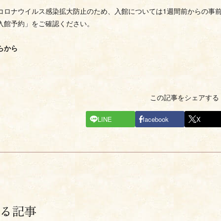
コロナウイルス感染拡大防止のため、入館については1週間前からの事
入館予約」をご確認ください。
らから
この記事をシェアする
LINE
facebook
X
る記事