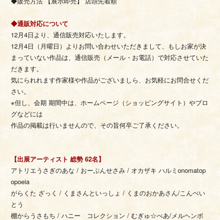
◆販売方法 【展示即売】 店頭先着順
◆通販対応について
12月4日より、通信販売対応いたします。
12月4日（月曜日）よりお問い合わせいただきまして、もしお家が決
まっていない作品は、通信販売（メール・お電話）で対応させていた
だきます。
気にられれます作家様や作品がございましら、お気軽にお問合せくだ
さい。
※但し、会期 期間中は、ホームページ（ショッピングサイト）やブロ
グなどには
作品の掲載は行いませんので、その旨何卒ご了承ください。
【出展アーティスト 総勢 62名】
アトリエうさぎのあな / おーぷんせさみ / オカザキ ハルミonomatop
opoeia
がらくた ざっく / くまさんといっしょ / くまのおかあさん/こんぺい
とう
棚からうさもち / ハニー コレクション / むぎゅ☆べあ/メルヘンボ