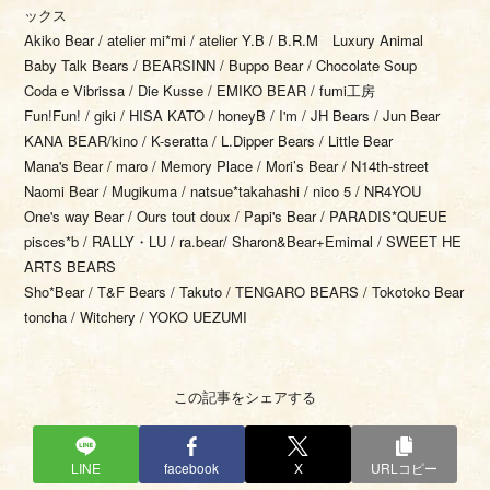
ックス
Akiko Bear / atelier mi*mi / atelier Y.B / B.R.M Luxury Animal
Baby Talk Bears / BEARSINN / Buppo Bear / Chocolate Soup
Coda e Vibrissa / Die Kusse / EMIKO BEAR / fumi工房
Fun!Fun! / giki / HISA KATO / honeyB / I'm / JH Bears / Jun Bear
KANA BEAR/kino / K-seratta / L.Dipper Bears / Little Bear
Mana's Bear / maro / Memory Place / Mori’s Bear / N14th-street
Naomi Bear / Mugikuma / natsue*takahashi / nico 5 / NR4YOU
One's way Bear / Ours tout doux / Papi's Bear / PARADIS*QUEUE
pisces*b / RALLY・LU / ra.bear/ Sharon&Bear+Emimal / SWEET HE
ARTS BEARS
Sho*Bear / T&F Bears / Takuto / TENGARO BEARS / Tokotoko Bear
toncha / Witchery / YOKO UEZUMI
この記事をシェアする
LINE
facebook
X
URLコピー