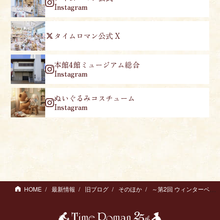
Instagram
タイムロマン公式 X
本館4館ミュージアム総合
Instagram
ぬいぐるみコスチューム
Instagram
HOME
最新情報
旧ブログ
そのほか
～第2回 ウィンターベア＆アニマル展～ 開催のお知らせ