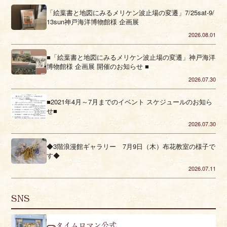
「絵葉書と地図にみるメリケン波止場の変遷」7/25sat-9/
13sun神戸海洋博物館様 企画展
2026.08.01
■「絵葉書と地図にみるメリケン波止場の変遷」神戸海洋
博物館様 企画展 開催のお知らせ ■
2026.07.30
■2021年4月～7月までのイベント スケジュールのお知ら
せ■
2026.07.30
◆3階浪漫館ギャラリー 7月9日（木）布花教室の様子で
す◆
2026.07.11
SNS
タイムロマン公式