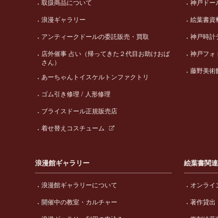
取扱商品について
神戸ドー
浪漫ギャラリー
絵葉書資
アンティークドールの委託販売・買取
神戸時計
店外催事 占い（帰ってきた２代目お助けおば
神戸フォ
さん）
藤野美術
あーちゃんトイスケルトンファクトリ
ゴム引き修理 / 人形修理
ブライスドール正規販売店
着せ替えコスチューム
浪漫館ギャラリー
絵葉書関
浪漫館ギャラリーについて
オンライ
開催中の教室・カルチャー
著作貸出