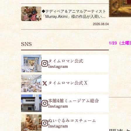
◆テディベア＆アニマルアーティスト
「Murray.Akimi」様の作品が入荷いた
しました◆
2026.08.04
1/23（
SNS
タイムロマン公式
Instagram
タイムロマン公式 X
本館4館ミュージアム総合
Instagram
ぬいぐるみコスチューム
Instagram