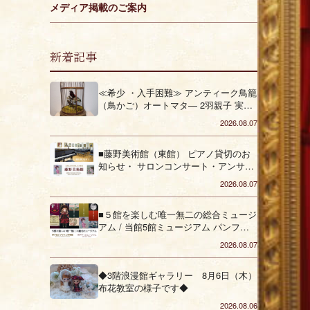
メディア掲載のご案内
新着記事
≪希少 ・入手困難≫ アンティーク鳥籠
（鳥かご）オートマタ― 2羽親子 実動
品 を販売しております
2026.08.07
■藤野美術館（東館） ピアノ貸切のお
知らせ・ サロンコンサート・アンサン
ブル・発表会 ・ピアノ発表会・コーラ
2026.08.07
ス■（垂水区）
■５館を楽しむ唯一無二の総合ミュージ
アム / 当館5館ミュージアム パンフレ
ット■（垂水区）
2026.08.07
◆3階浪漫館ギャラリー 8月6日（木）
布花教室の様子です◆
2026.08.06