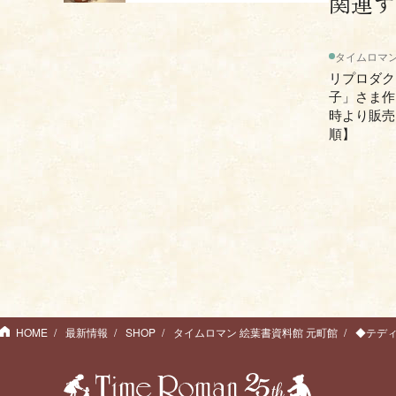
関連す
タイムロマン
リプロダク
子」さま作
時より販売
順】
HOME
最新情報
SHOP
タイムロマン 絵葉書資料館 元町館
◆テディ