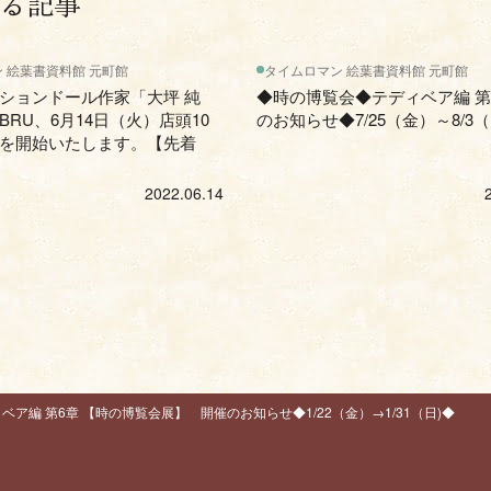
る記事
 絵葉書資料館 元町館
タイムロマン 絵葉書資料館 元町館
ションドール作家「大坪 純
◆時の博覧会◆テディベア編 第5
BRU、6月14日（火）店頭10
のお知らせ◆7/25（金）～8/3
を開始いたします。【先着
2022.06.14
ベア編 第6章 【時の博覧会展】 開催のお知らせ◆1/22（金）→1/31（日)◆