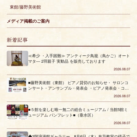
東館/藤野美術館
メディア掲載のご案内
新着記事
≪希少 ・入手困難≫ アンティーク鳥籠（鳥かご）オート
マタ― 2羽親子 実動品 を販売しております
2026.08.07
■藤野美術館（東館） ピアノ貸切のお知らせ・ サロンコ
ンサート・アンサンブル・発表会 ・ピアノ発表会・コー
ラス■（垂水区）
2026.08.07
■５館を楽しむ唯一無二の総合ミュージアム / 当館5館ミ
ュージアム パンフレット■（垂水区）
2026.08.07
◆3階浪漫館ギャラリー 8月6日（木）布花教室の様子で