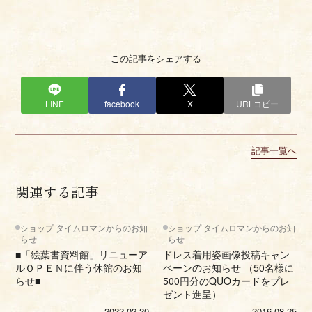
この記事をシェアする
LINE
facebook
X
URLコピー
記事一覧へ
関連する記事
ショップ タイムロマンからのお知
ショップ タイムロマンからのお知
らせ
らせ
■「絵葉書資料館」リニューア
ドレス着用姿画像投稿キャン
ルＯＰＥＮに伴う休館のお知
ペーンのお知らせ （50名様に
らせ■
500円分のQUOカードをプレ
ゼント進呈）
2022.02.20
2016.08.25