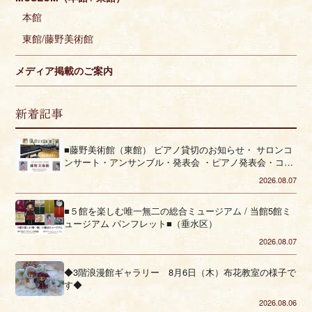
本館
東館/藤野美術館
メディア掲載のご案内
新着記事
■藤野美術館（東館） ピアノ貸切のお知らせ・ サロンコ
ンサート・アンサンブル・発表会 ・ピアノ発表会・コー
ラス■（垂水区）
2026.08.07
■５館を楽しむ唯一無二の総合ミュージアム / 当館5館ミ
ュージアム パンフレット■（垂水区）
2026.08.07
◆3階浪漫館ギャラリー 8月6日（木）布花教室の様子で
す◆
2026.08.06