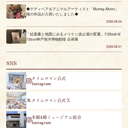
◆テディベア＆アニマルアーティスト「Murray.Akimi」
様の作品が入荷いたしました◆
2026.08.04
「絵葉書と地図にみるメリケン波止場の変遷」7/25sat-9/
13sun神戸海洋博物館様 企画展
2026.08.01
SNS
タイムロマン公式
Instagram
タイムロマン公式 X
本館4館ミュージアム総合
Instagram